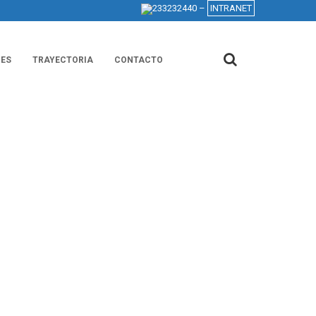
233232440 –
INTRANET
NES
TRAYECTORIA
CONTACTO